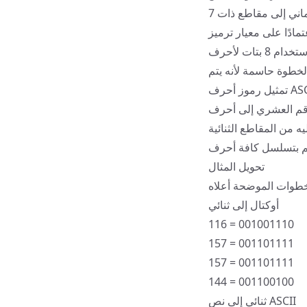
مجموعة الأرقام الثنائية: قم بتقسيم السلسلة الثنائية التي تم الحصول عليها من التحويل الثماني إلى مقاطع ذات 7
معيار ترميز ASCII الذي تستخدمه. يمكن تمثيل معظم أحرف ASCII الأساسية بـ 7 بتات،
الخطوة حاسمة لأنه يتم
 ASCII: استخدم جدول ASCII للعثور على الحرف المطابق لكل رقم عشري تم
تحويل المثال
أوكتال إلى ثنائي
116 = 001001110
157 = 001101111
157 = 001101111
144 = 001100100
ثنائي إلى نص ASCII