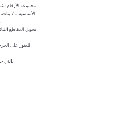
ولكن يتم استخدام 8 بتات لأحرف ASCII الموسعة، بما في ذلك أحرف التحكم والرموز الخاصة.
تحويل المقاطع الثنا
قم بتكوين سلسلة نصية: قم بتسلسل كافة أحرف ASCII التي حددتها لتكوين السلسلة النصية النهائية.