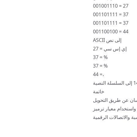
001001110 = 27
001101111 = 37
001101111 = 37
001100100 = 44
ASCII إلى نص
27 = إي إس سي
37 = %
37 = %
44 =،
خاتمة
نسان عن طريق التحويل
 مثال واضح على كيفية تشفير البيانات بتنسيقات مختلفة