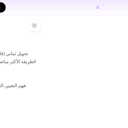
تحويل
ثماني (قاع
الطريقة الأكثر مباشر
.
فهم التعيين الثماني إلى الثنائي: كل رقم ثماني (0-7) يتوافق مع تسلسل ثنائي فريد من نوعه مكون من 3 بت.