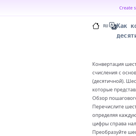
Create 
Как к
RU
десят
Конвертация шест
счисления с осно
(десятичной). Шес
которые представ
Обзор пошаговог
Перечислите шест
определяя каждую
цифры справа нал
Преобразуйте ше