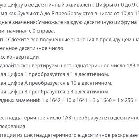
ю цифру в ее десятичный эквивалент. Цифры от 0 до 9 
мя как буквы от A до F преобразуются в числа от 10 до 15
ные значения: Умножьте каждую десятичную цифру на 1
и, начиная с 0 справа.
ты: Сложите все полученные значения в предыдущем ша
ельное десятичное число.
сс конвертации
давайте сконвертируем шестнадцатеричное число 1A3 в
я цифра 1 преобразуется в 1 в десятичном.
я цифра A преобразуется в 10 в десятичном.
я цифра 3 преобразуется в 3 в десятичном.
ых значений: 1 x 16^2 + 10 x 16^1 + 3 x 16^0 = 1 x 256 + 10
.
естнадцатеричное число 1A3 преобразуется в десятично
ледования
ртации из шестнадцатеричного в десятичное раскрывае