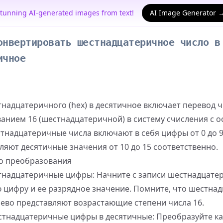
stunning AI-generated images from text!
AI Image Generator 
онвертировать шестнадцатеричное число в
ичное
надцатеричного (hex) в десятичное включает перевод ч
ванием 16 (шестнадцатеричной) в систему счисления с 
тнадцатеричные числа включают в себя цифры от 0 до 9 и
ляют десятичные значения от 10 до 15 соответственно.
о преобразования
надцатеричные цифры: Начните с записи шестнадцатер
 цифру и ее разрядное значение. Помните, что шестна
ево представляют возрастающие степени числа 16.
стнадцатеричные цифры в десятичные: Преобразуйте к