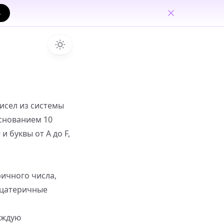
→
исел из системы
основанием 10
 буквы от A до F,
ичного числа,
дцатеричные
аждую