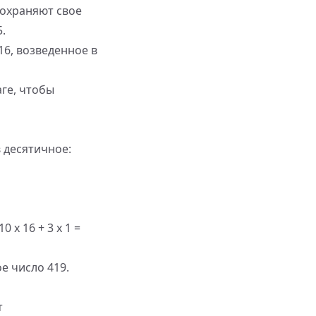
сохраняют свое
.
6, возведенное в
ге, чтобы
 десятичное:
 x 16 + 3 x 1 =
е число 419.
т