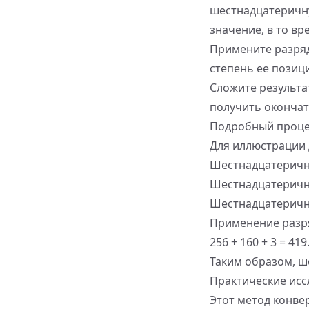
шестнадцатеричну
значение, в то вре
Примените разряд
степень ее позици
Сложите результа
получить окончат
Подробный проце
Для иллюстрации 
Шестнадцатерична
Шестнадцатерична
Шестнадцатерична
Применение разрядн
256 + 160 + 3 = 419
Таким образом, ш
Практические исс
Этот метод конве