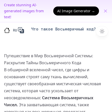
Create stunning AI-
generated images from
AI Image Generator →
text!
Что такое Восьмеричный код?
RU
Путешествие в Мир Восьмеричной Системы:
Раскрытие Тайны Восьмеричного Кода
В обширной вселенной чисел, где цифры и
основания строят саму ткань вычислений,
существует своеобразная мистическая числовая
система, которая часто ускользает от
неосведомленных:
Система Восьмеричных
Чисел.
Эта захватывающая система, также
известная как восьмеричная, предлагает